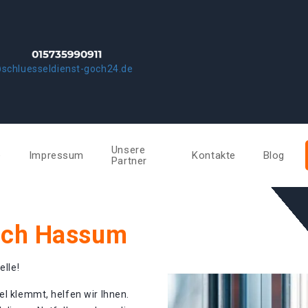
schluesseldienst-goch24.de
Unsere
e
Impressum
Kontakte
Blog
Partner
och Hassum
elle!
el klemmt, helfen wir Ihnen.